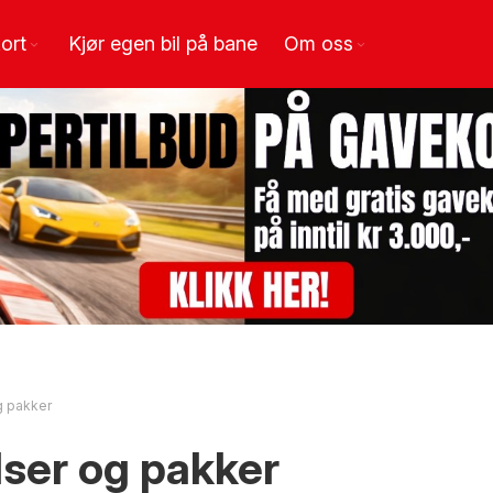
ort
Kjør egen bil på bane
Om oss
g pakker
lser og pakker