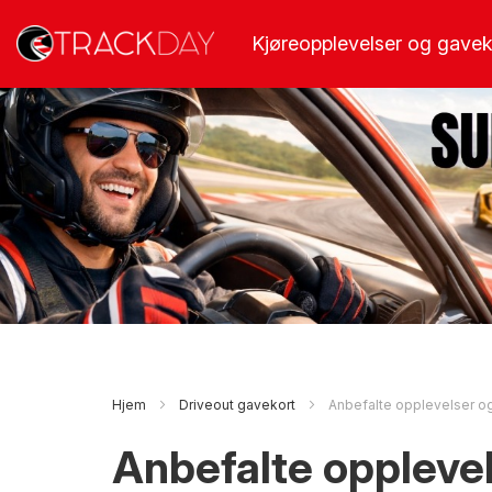
Hopp
Kjøreopplevelser og gavek
til
innhold
Hjem
Driveout gavekort
Anbefalte opplevelser o
Anbefalte oppleve