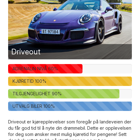
Driveout
ADRENALIN NIVÅ
60
%
KJØRETID
100
%
TILGJENGELIGHET
90
%
UTVALG BILER
100
%
Driveout er kjørepplevelser som foregår på landeveien der
du får god tid til å nyte din drømmebil. Dette er opplevelsen
for deg som ønsker mest mulig kjøretid for pengene! Sett