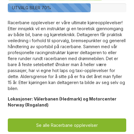
UTVALG BILER
70
%
Racerbane opplevelser er våre ultimate kjøreopplevelser!
Etter innsjekk vil en instruktør gi en teoretisk gjennomgang
av både bil, bane og kjøreteknikk. Deltageren får praktisk
veiledning i forhold til sporvalg, bremsepunkter og generell
håndtering av sportsbil på racerbane. Sammen med vår
profesjonelle racinginstruktør kjører deltageren to eller
flere runder rundt racerbanen med drømmebilen. Det er
bare å feste setebeltet! Ønsker man å heller være
passasjer, har vi egne hot laps og taxi-opplevelser for
dette. Aldersgrense for å sitte på er fra det året man fyller
15 år. Etter kjøringen kan deltageren ta bilde av seg selv og
bilen.
Lokasjoner:
Vålerbanen (Hedmark)
og
Motorcenter
Norway (Rogaland)
Se alle Racerbane opplevelser