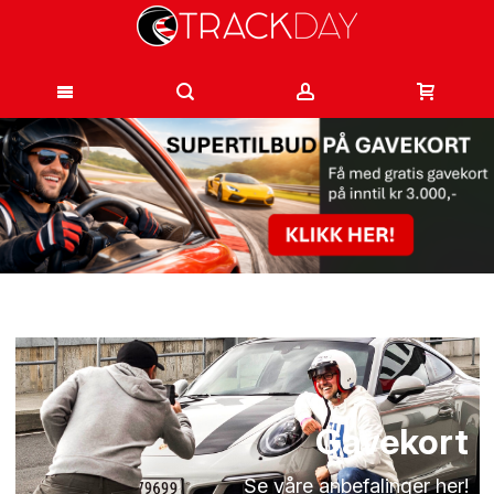
Hopp
til
innhold
Gavekort
Se våre anbefalinger her!