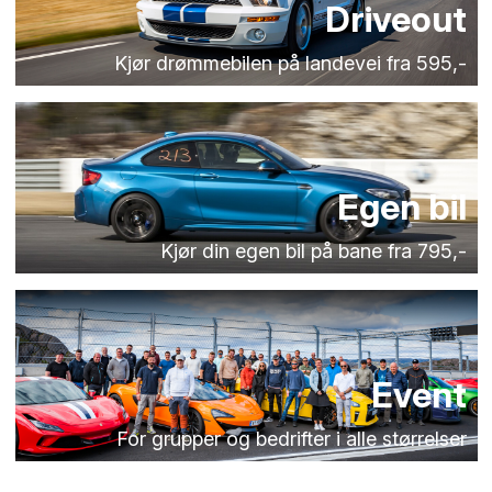
Driveout
Kjør drømmebilen på landevei fra 595,-
Egen bil
Kjør din egen bil på bane fra 795,-
Event
For grupper og bedrifter i alle størrelser