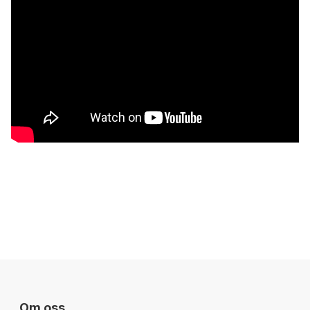
Trackorama days!!
Nå har vi gavekortkampanje der du får med et ekstra gavekort
til inntil 50% av kjøpesum!
Om oss