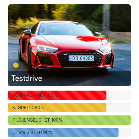
Testdrive
ADRENALIN NIVÅ
80
%
KJØRETID
80
%
TILGJENGELIGHET
100
%
UTVALG BILER
90
%