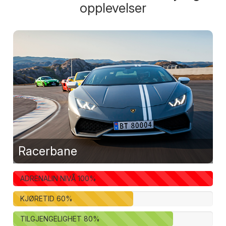
opplevelser
Racerbane
ADRENALIN NIVÅ
100
%
KJØRETID
60
%
TILGJENGELIGHET
80
%