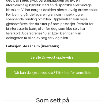
deg bak rattet, trykk på startknappen og nyt en
uforglemmelig kjøretur med en rå sportsbil eller vintage
klassiker! Vi har norges desidert råeste utvalg drømmebiler.
Før kjøring går deltageren gjennom innsjekk og en
spennende briefing om bilen. Opplevelsen kan også
gjennomføres der du sitter på som passasjer. Perfekt for
bilinteresserte barn, eller for deg som ikke selv har
førerkort. Aldersgrense 10 år. Etter kjøringen kan
deltageren ta bilde av seg selv og bilen.
Lokasjon:
Jessheim (Akershus)
Se alle Driveout opplevelser
Når kan du kjøre med oss? Klikk her for terminliste
Som sett på