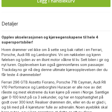
Legg i handlekurv
Detaljer
Opplev akselerasjonen og kjøreegenskapene til hele 4
supersportsbiler!
Hvem drømmer vel ikke om å sette seg bak rattet i en Ferrari,
Porsche, Audi R8 og Lamborghini. Vri om nøkkelen og kjenn
følelsen og lyden av en illsint motor våkne til liv. Sett bilen i gir og
nyt turen. Opplevelsen kan også gjennomføres som passasjer.
Trackday.no gir nå deg denne ultimate kjøreopplevelsen der du
får teste 4 drømmebiler!
Ferrari 296 GTB Assetto Fiorano, Porsche 718 Cayman, Audi R8
V10 Performance og Lamborghini Huracan er alle noe av det
råeste og mest ekstreme du kan kjøre på veien i Norge. Samtlige
gjør 0-100 km/t på ca 3 sekunder, og har en topphastighet på
godt over 300 km/t. Realiser drømmen din, eller en du er glad i,
og bli med på 4 kjøreturer fulle av adrenalin. Noen øyeblikk skal