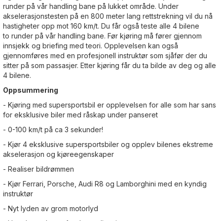
runder på vår handling bane på lukket område. Under
akselerasjonstesten på en 800 meter lang rettstrekning vil du nå
hastigheter opp mot 160 km/t. Du får også teste alle 4 bilene
to runder på vår handling bane. Før kjøring må fører gjennom
innsjekk og briefing med teori. Opplevelsen kan også
gjennomføres med en profesjonell instruktør som sjåfør der du
sitter på som passasjer. Etter kjøring får du ta bilde av deg og alle
4 bilene.
Oppsummering
- Kjøring med supersportsbil er opplevelsen for alle som har sans
for eksklusive biler med råskap under panseret
- 0-100 km/t på ca 3 sekunder!
- Kjør 4 eksklusive supersportsbiler og opplev bilenes ekstreme
akselerasjon og kjøreegenskaper
- Realiser bildrømmen
- Kjør Ferrari, Porsche, Audi R8 og Lamborghini med en kyndig
instruktør
- Nyt lyden av grom motorlyd