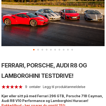
Gå
Gå
Gå
til
til
til
FERRARI, PORSCHE, AUDI R8 OG
begynnelsen
slutten
begynnelsen
av
av
av
bildegalleri
bildegalleri
bildegalleri
LAMBORGHINI TESTDRIVE!
Rating:
9
omtaler
Legg til produktanmeldelse
98
100
% of
Kjør eller sitt på med Ferrari 296 GTB, Porsche 718 Cayman,
Audi R8 V10 Performance og Lamborghini Huracan!
Pakketilbud - her sparer du opptil 25%