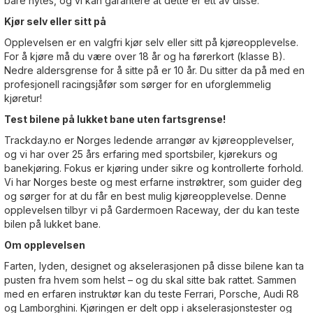
bare nytes, og vi kan garantere at dette er ett av disse.
Kjør selv eller sitt på
Opplevelsen er en valgfri kjør selv eller sitt på kjøreopplevelse.
For å kjøre må du være over 18 år og ha førerkort (klasse B).
Nedre aldersgrense for å sitte på er 10 år. Du sitter da på med en
profesjonell racingsjåfør som sørger for en uforglemmelig
kjøretur!
Test bilene på lukket bane uten fartsgrense!
Trackday.no er Norges ledende arrangør av kjøreopplevelser,
og vi har over 25 års erfaring med sportsbiler, kjørekurs og
banekjøring. Fokus er kjøring under sikre og kontrollerte forhold.
Vi har Norges beste og mest erfarne instrøktrer, som guider deg
og sørger for at du får en best mulig kjøreopplevelse. Denne
opplevelsen tilbyr vi på Gardermoen Raceway, der du kan teste
bilen på lukket bane.
Om opplevelsen
Farten, lyden, designet og akselerasjonen på disse bilene kan ta
pusten fra hvem som helst – og du skal sitte bak rattet. Sammen
med en erfaren instruktør kan du teste Ferrari, Porsche, Audi R8
og Lamborghini. Kjøringen er delt opp i akselerasjonstester og