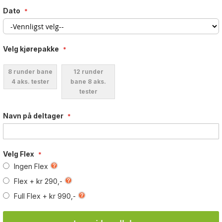
Dato
Velg kjørepakke
8 runder bane
12 runder
4 aks. tester
bane 8 aks.
tester
Navn på deltager
Velg Flex
Ingen Flex
Flex
+
kr 290,-
Full Flex
+
kr 990,-