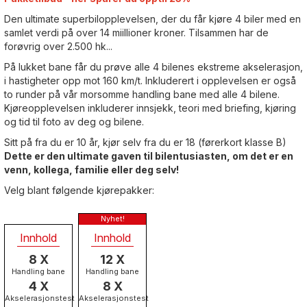
Den ultimate superbilopplevelsen, der du får kjøre 4 biler med en
samlet verdi på over 14 miillioner kroner. Tilsammen har de
forøvrig over 2.500 hk...
På lukket bane får du prøve alle 4 bilenes ekstreme akselerasjon,
i hastigheter opp mot 160 km/t. Inkluderert i opplevelsen er også
to runder på vår morsomme handling bane med alle 4 bilene.
Kjøreopplevelsen inkluderer innsjekk, teori med briefing, kjøring
og tid til foto av deg og bilene.
Sitt på fra du er 10 år, kjør selv fra du er 18 (førerkort klasse B)
Dette er den ultimate gaven til bilentusiasten, om det er en
venn, kollega, familie eller deg selv!
Velg blant følgende kjørepakker:
Innhold
Innhold
8 X
12 X
Handling bane
Handling bane
4 X
8 X
Akselerasjonstest
Akselerasjonstest