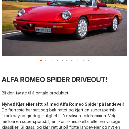
Gå
Gå
Gå
til
til
til
ALFA ROMEO SPIDER DRIVEOUT!
begynnelsen
slutten
begynnelsen
av
av
av
bildegalleri
bildegalleri
bildegalleri
Bli den første til å omtale produktet
Nyhet! Kjør eller sitt på med Alfa Romeo Spider på landevei!
De færreste har satt seg bak rattet og kjørt en supersportsbil.
Trackday.no gir deg mulighet til å realisere bildrømmen. Velg
mellom en supersportsbil, en ikonisk muskelbil eller en vintage
klassiker! Gi gass, og kjør rett ut på flotte landeveier og nyt en