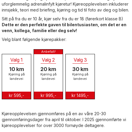
uforglemmelig adrenalinfylt kjøretur! Kjøreopplevelsen inkluderer
innsjekk, teori med briefing, kjøring og tid til foto av deg og bilen.
Sitt på fra du er 10 år, kjør selv fra du er 18 (førerkort klasse B)
Dette er den perfekte gaven til bilentusiasten, om det er en
venn, kollega, familie eller deg selv!
Velg blant følgende kjørepakker:
Valg 1
Valg 2
Valg 3
10 km
20 km
30 km
Kjøring på
Kjøring på
Kjøring på
landevei
landevei
landevei
kr 595,-
kr 995,-
kr 1495,-
Kjøreopplevelsen gjennomføres på en av våre 20-30
gjennomføringsdager fra april til oktober. I 2025 gjennomførte vi
kjøreopplevelser for over 3000 fornøyde deltagere.