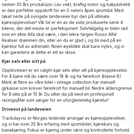
nesten 30 års produksjon. Lav vekt, kraftig motor og bakjulstrekk
er den perfekte oppskrift for en 2-seters åpen sportsbil. Med
taket nede på svingete landeveier byr den på ultimate
kjøreopplevelser! Vår bil er en av de siste produserte serie 4
bilene, der det meste er perfeksjonert. Selvfølgelig er bilen rød
som en ekte Alfa skal være, i den lekre fargen Rosso Alfa!
Realiser drømmen din, eller en du er glad i, og bli med på en
kjøretur full av adrenalin. Noen øyeblikk skal bare nytes, og vi
kan garantere at dette er ett av disse.
Kjør selv eller sitt på
Opplevelsen er en valgfri kjør selv eller sitt på kjøreopplevelse.
For å kjøre må du være over 18 år og ha førerkort (klasse B).
Merk at flere av våre biler i vintage collection har manuell
girkasse som krever førerkort for manuell bil. Nedre aldersgrense
for å sitte på er 10 år. Du sitter da på med en profesjonell
racingsjåfør som sørger for en uforglemmelig kjøretur!
Driveout på landeveien
Trackday.no er Norges ledende arrangør av kjøreopplevelser,
og vi har over 25 års erfaring med sportsbiler, kjørekurs og
banekjøring. Fokus er kjøring under sikre og kontrollerte forhold.