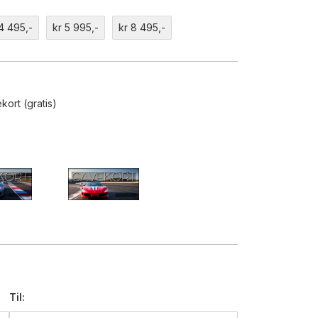
 4 495,-
kr 5 995,-
kr 8 495,-
ekort (gratis)
Til: