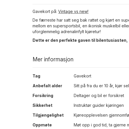
Gavekort på:
Vintage vs new!
De færreste har satt seg bak rattet og kjørt en sup
mellom en supersportsbil, en ikonisk muskelbil eller
uforglemmelig adrenalinfylt kjøretur!
Dette er den perfekte gaven til bilentusiasten, 
Mer informasjon
Mer
Tag
Gavekort
informasjon
Anbefalt alder
Sitt på fra du er 10 år, kjør s
Forsikring
Deltager og bil er forsikret
Sikkerhet
Instruktør guider kjøringen
Tilgjengelighet
Kjøreopplevelsen gjennomfør
Oppmøte
Møt opp i god tid, ta gjerne