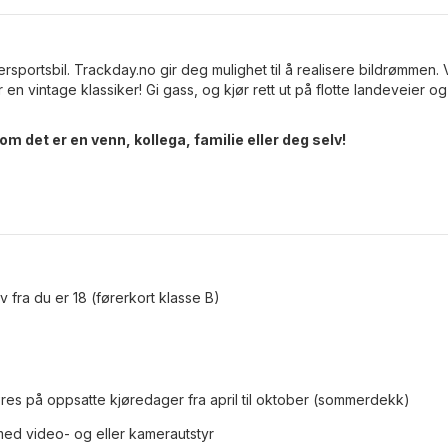
ersportsbil. Trackday.no gir deg mulighet til å realisere bildrømmen. 
 en vintage klassiker! Gi gass, og kjør rett ut på flotte landeveier og
om det er en venn, kollega, familie eller deg selv!
elv fra du er 18 (førerkort klasse B)
es på oppsatte kjøredager fra april til oktober (sommerdekk)
 med video- og eller kamerautstyr