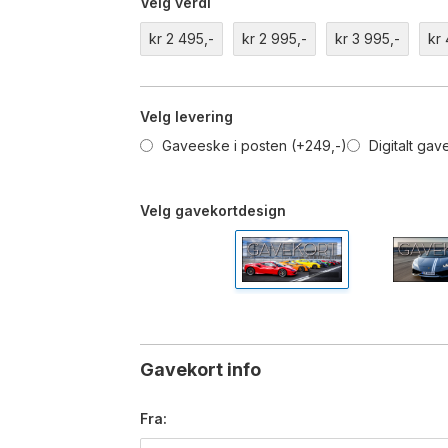
Velg verdi
kr 2 495,-
kr 2 995,-
kr 3 995,-
kr
Velg levering
Gaveeske i posten (+249,-)
Digitalt gav
Velg gavekortdesign
Gavekort info
Fra: