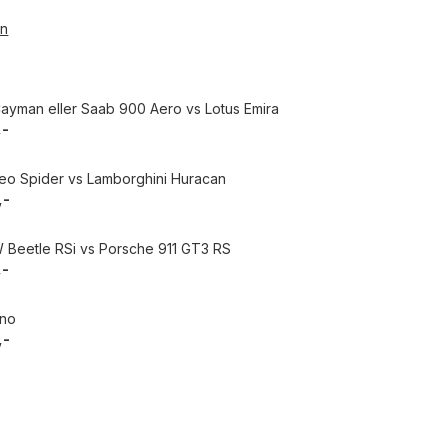
en
ayman eller Saab 900 Aero vs Lotus Emira
,-
meo Spider vs Lamborghini Huracan
,-
W Beetle RSi vs Porsche 911 GT3 RS
,-
ano
,-