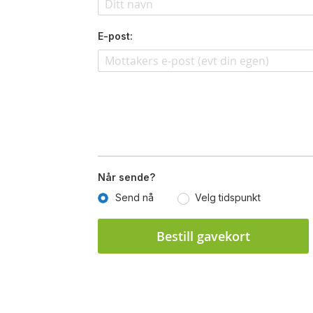
E-post:
Når sende?
Send nå
Velg tidspunkt
Bestill gavekort