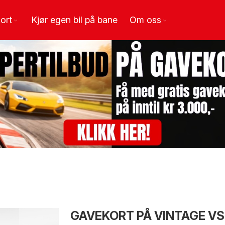
ort
Kjør egen bil på bane
Om oss
GAVEKORT PÅ VINTAGE VS