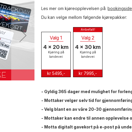
Les mer om kjøreopplevelsen på:
bookingsid
Du kan velge mellom følgende kjørepakker:
Valg 1
Valg 2
4 x 20 km
4 x 30 km
Kjøring på
Kjøring på
landevei
landevei
kr 5495,-
kr 7995,-
- Gyldig 365 dager med mulighet for forlen
- Mottaker velger selv tid for gjennomføri
- Velg blant en av våre 20-30 gjennomføring
- Mottaker kan endre til annen opplevelse 
- Motta digitalt gavekort på e-post på unde