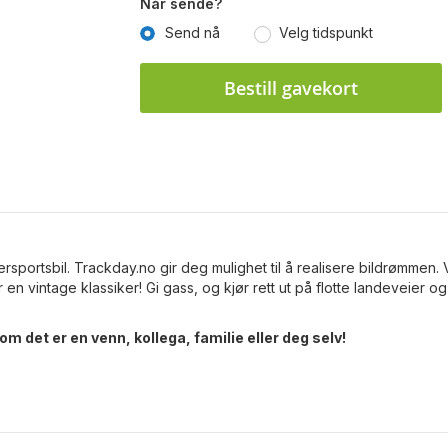
Når sende?
Send nå
Velg tidspunkt
Bestill gavekort
ersportsbil. Trackday.no gir deg mulighet til å realisere bildrømmen. 
 en vintage klassiker! Gi gass, og kjør rett ut på flotte landeveier og
om det er en venn, kollega, familie eller deg selv!