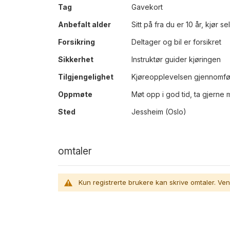
Mer
Tag
Gavekort
informasjon
Anbefalt alder
Sitt på fra du er 10 år, kjør s
Forsikring
Deltager og bil er forsikret
Sikkerhet
Instruktør guider kjøringen
Tilgjengelighet
Kjøreopplevelsen gjennomfør
Oppmøte
Møt opp i god tid, ta gjerne
Sted
Jessheim (Oslo)
omtaler
Kun registrerte brukere kan skrive omtaler. Ven