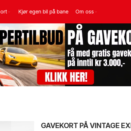
ort
Kjør egen bil på bane
Om oss
GAVEKORT PÅ VINTAGE EX