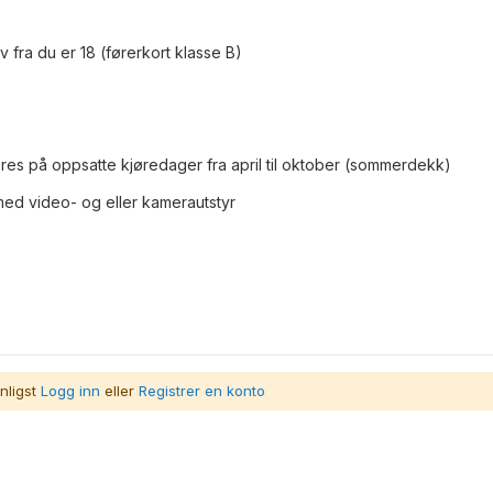
elv fra du er 18 (førerkort klasse B)
es på oppsatte kjøredager fra april til oktober (sommerdekk)
 med video- og eller kamerautstyr
nligst
Logg inn
eller
Registrer en konto