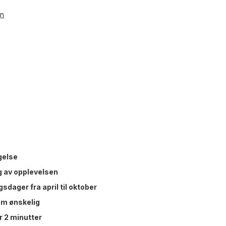
en
gelse
ng av opplevelsen
sdager fra april til oktober
om ønskelig
r 2 minutter