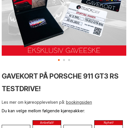
Gå
til
Gå
Gå
GAVEKORT PÅ PORSCHE 911 GT3 RS
slutten
til
til
av
begynnelsen
begynnelsen
bildegalleri
TESTDRIVE!
av
av
bildegalleri
bildegalleri
Les mer om kjøreopplevelsen på:
bookingsiden
Du kan velge mellom følgende kjørepakker: