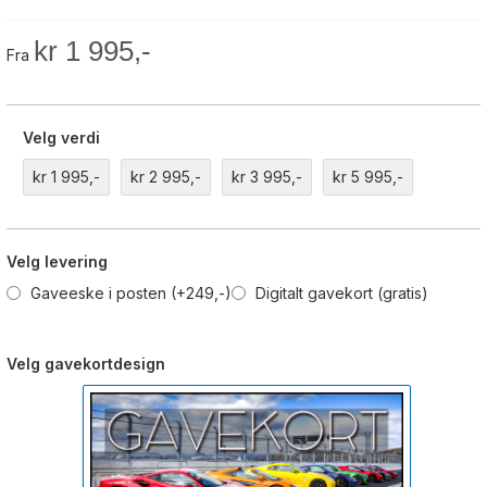
kr 1 995,-
Fra
Velg verdi
kr 1 995,-
kr 2 995,-
kr 3 995,-
kr 5 995,-
Velg levering
Gaveeske i posten (+249,-)
Digitalt gavekort (gratis)
Velg gavekortdesign