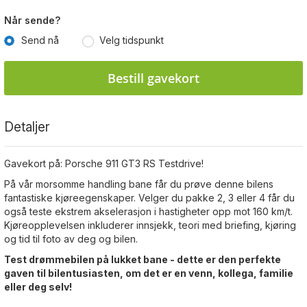
Når sende?
Send nå
Velg tidspunkt
Bestill gavekort
Detaljer
Gavekort på:
Porsche 911 GT3 RS Testdrive!
På vår morsomme handling bane får du prøve denne bilens
fantastiske kjøreegenskaper. Velger du pakke 2, 3 eller 4 får du
også teste ekstrem akselerasjon i hastigheter opp mot 160 km/t.
Kjøreopplevelsen inkluderer innsjekk, teori med briefing, kjøring
og tid til foto av deg og bilen.
Test drømmebilen på lukket bane - dette er den perfekte
gaven til bilentusiasten, om det er en venn, kollega, familie
eller deg selv!