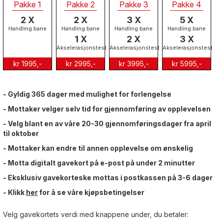
Pakke 1
Pakke 2
Pakke 3
Pakke 4
2 X
2 X
3 X
5 X
Handling bane
Handling bane
Handling bane
Handling bane
1 X
2 X
3 X
Akselerasjonstest
Akselerasjonstest
Akselerasjonstest
kr 1995,-
kr 2995,-
kr 3995,-
kr 5995,-
- Gyldig 365 dager med mulighet for forlengelse
- Mottaker velger selv tid for gjennomføring av opplevelsen
- Velg blant en av våre 20-30 gjennomføringsdager fra april
til oktober
- Mottaker kan endre til annen opplevelse om ønskelig
- Motta digitalt gavekort på e-post på under 2 minutter
- Eksklusiv gavekorteske mottas i postkassen på 3-6 dager
- Klikk
her
for å se våre kjøpsbetingelser
Velg gavekortets verdi med knappene under, du betaler: