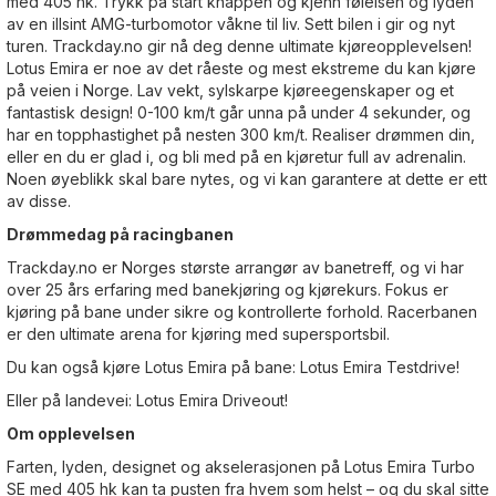
med 405 hk. Trykk på start knappen og kjenn følelsen og lyden
av en illsint AMG-turbomotor våkne til liv. Sett bilen i gir og nyt
turen. Trackday.no gir nå deg denne ultimate kjøreopplevelsen!
Lotus Emira er noe av det råeste og mest ekstreme du kan kjøre
på veien i Norge. Lav vekt, sylskarpe kjøreegenskaper og et
fantastisk design! 0-100 km/t går unna på under 4 sekunder, og
har en topphastighet på nesten 300 km/t. Realiser drømmen din,
eller en du er glad i, og bli med på en kjøretur full av adrenalin.
Noen øyeblikk skal bare nytes, og vi kan garantere at dette er ett
av disse.
Drømmedag på racingbanen
Trackday.no er Norges største arrangør av banetreff, og vi har
over 25 års erfaring med banekjøring og kjørekurs. Fokus er
kjøring på bane under sikre og kontrollerte forhold. Racerbanen
er den ultimate arena for kjøring med supersportsbil.
Du kan også kjøre Lotus Emira på bane:
Lotus Emira Testdrive!
Eller på landevei:
Lotus Emira Driveout!
Om opplevelsen
Farten, lyden, designet og akselerasjonen på Lotus Emira Turbo
SE med 405 hk kan ta pusten fra hvem som helst – og du skal sitte