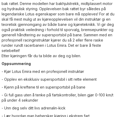
bak rattet. Denne modellen har bakhjulstrekk, midtplassert motor
og hydraulisk styring. Opplevelsen bak rattet byr således på
legendariske Lotus egenskaper som bare må oppleves! For at du
skal få mest mulig ut av kjøreopplevelsen vil din instruktør gi en
teoretisk gjennomgang av både bane og kjøreteknikk. Vi gir deg
også praktisk veiledning i forhold til sporvalg, bremsepunkter og
generell håndtering av supersportsbil på bane. Sammen med en
profesjonell racinginstruktør kjører du så 2 eller flere raske
runder rundt racerbanen i Lotus Emira. Det er bare å feste
setebeltet!
Etter kjøringen får du ta bilde av deg og bilen.
Oppsummering
- Kjør Lotus Emira med en profesjonell instruktør
- Opplev en eksklusiv supersportsbil i sitt rette element
- Kjenn på kreftene til en supersportsbil på bane
- Gi full gass uten å tenke på fartskontroller, bilen gjør 0-100 km/t
på under 4 sekunder
- Unn deg selv ditt livs adrenalin-kick
- Lær hvordan man behersker kjøring i ekstrem fart