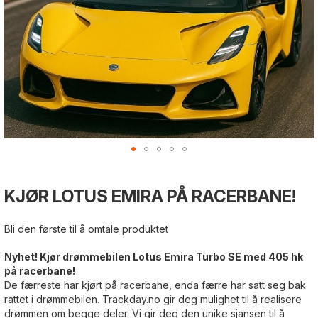
Gå
Gå
Gå
til
til
til
KJØR LOTUS EMIRA PÅ RACERBANE!
begynnelsen
slutten
begynnelsen
av
av
av
bildegalleri
bildegalleri
bildegalleri
Bli den første til å omtale produktet
Nyhet! Kjør drømmebilen Lotus Emira Turbo SE med 405 hk
på racerbane!
De færreste har kjørt på racerbane, enda færre har satt seg bak
rattet i drømmebilen. Trackday.no gir deg mulighet til å realisere
drømmen om begge deler. Vi gir deg den unike sjansen til å