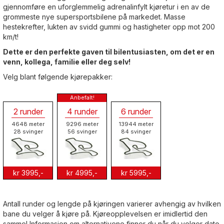
gjennomføre en uforglemmelig adrenalinfylt kjøretur i en av de
grommeste nye supersportsbilene på markedet. Masse
hestekrefter, lukten av svidd gummi og hastigheter opp mot 200
km/t!
Dette er den perfekte gaven til bilentusiasten, om det er en
venn, kollega, familie eller deg selv!
Velg blant følgende kjørepakker:
2 runder
4 runder
6 runder
4648 meter
9296 meter
13944 meter
28 svinger
56 svinger
84 svinger
kr 3995,-
kr 4995,-
kr 5995,-
Antall runder og lengde på kjøringen varierer avhengig av hvilken
bane du velger å kjøre på. Kjøreopplevelsen er imidlertid den
samme! Informasjon om alternativene finner du når du velger dato