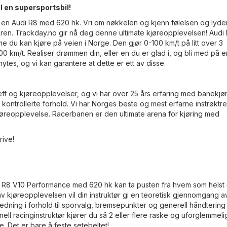
 en supersportsbil!
i en Audi R8 med 620 hk. Vri om nøkkelen og kjenn følelsen og lyde
nyt turen. Trackday.no gir nå deg denne ultimate kjøreopplevelsen! Aud
 du kan kjøre på veien i Norge. Den gjør 0-100 km/t på litt over 3
 km/t. Realiser drømmen din, eller en du er glad i, og bli med på e
nytes, og vi kan garantere at dette er ett av disse.
ff og kjøreopplevelser, og vi har over 25 års erfaring med banekjø
 kontrollerte forhold. Vi har Norges beste og mest erfarne instrøktre
kjøreopplevelse. Racerbanen er den ultimate arena for kjøring med
rive!
i R8 V10 Performance med 620 hk kan ta pusten fra hvem som helst
ut av kjøreopplevelsen vil din instruktør gi en teoretisk gjennomgang 
ledning i forhold til sporvalg, bremsepunkter og generell håndtering
l racinginstruktør kjører du så 2 eller flere raske og uforglemmel
. Det er bare å feste setebeltet!