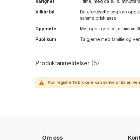
Varighet
1 time, med ca 10-15 minutter
Vilkår bil
Da uforutsette ting kan oppst
samme prisklasse
Oppmøte
Møt opp i god tid, minimum 30
Publikum
Ta gjerne med familie og venn
Produktanmeldelser
5
Kun registrerte brukere kan skrive omtaler. Ven
Om oss
Kont