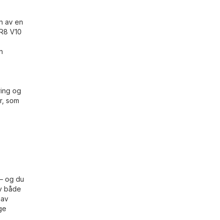
n av en
i R8 V10
n
ring og
r, som
 – og du
av både
 av
ige