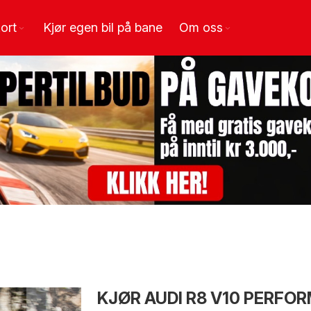
ort
Kjør egen bil på bane
Om oss
KJØR AUDI R8 V10 PERFO