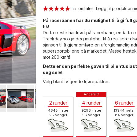
Rating:
5
omtaler
Legg til produktanm
96
100
% of
På racerbanen har du mulighet til å gi fu
hk!
De færreste har kjørt på racerbane, enda færre
Trackday.no gir deg mulighet til å realisere 
sjansen til å gjennomføre en uforglemmelig adr
supersportsbilene på markedet. Masse hestekr
mot 200 km/t!
Dette er den perfekte gaven til bilentusiast
deg selv!
Velg blant følgende kjørepakker:
2 runder
4 runder
6 runder
4648 meter
9296 meter
13944 meter
28 svinger
56 svinger
84 svinger