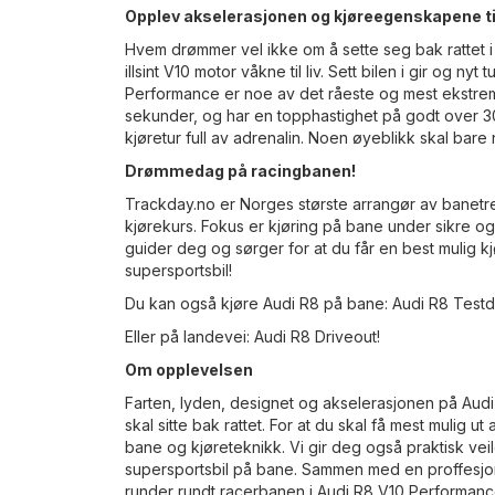
Opplev akselerasjonen og kjøreegenskapene til
Hvem drømmer vel ikke om å sette seg bak rattet 
illsint V10 motor våkne til liv. Sett bilen i gir og 
Performance er noe av det råeste og mest ekstreme
sekunder, og har en topphastighet på godt over 300
kjøretur full av adrenalin. Noen øyeblikk skal bare 
Drømmedag på racingbanen!
Trackday.no er Norges største arrangør av banetre
kjørekurs. Fokus er kjøring på bane under sikre og
guider deg og sørger for at du får en best mulig 
supersportsbil!
Du kan også kjøre Audi R8 på bane:
Audi R8 Testd
Eller på landevei:
Audi R8 Driveout!
Om opplevelsen
Farten, lyden, designet og akselerasjonen på Aud
skal sitte bak rattet. For at du skal få mest mulig 
bane og kjøreteknikk. Vi gir deg også praktisk vei
supersportsbil på bane. Sammen med en proffesjonel
runder rundt racerbanen i Audi R8 V10 Performance