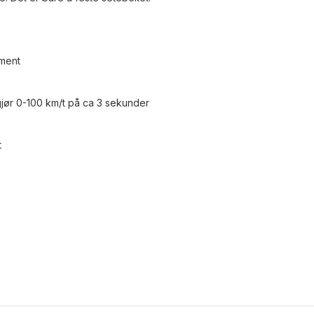
ement
n gjør 0-100 km/t på ca 3 sekunder
t