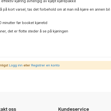
s effektiv kjøring avhengig av kjøpt kjørepakke
å på kort varsel, tas det forbehold om at man må kjøre en annen bil 
 minutter før booket kjøretid
er, det er flotte steder å se på kjøringen
nligst
Logg inn
eller
Registrer en konto
akt oss
Kundeservice