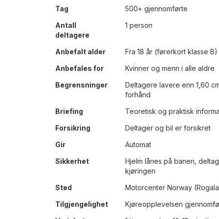
Mer
Tag
500+ gjennomførte
informasjon
Antall
1 person
deltagere
Anbefalt alder
Fra 18 år (førerkort klasse B)
Anbefales for
Kvinner og menn i alle aldre
Begrensninger
Deltagere lavere enn 1,60 cm
forhånd
Briefing
Teoretisk og praktisk informa
Forsikring
Deltager og bil er forsikret
Gir
Automat
Sikkerhet
Hjelm lånes på banen, delta
kjøringen
Sted
Motorcenter Norway (Rogala
Tilgjengelighet
Kjøreopplevelsen gjennomfør