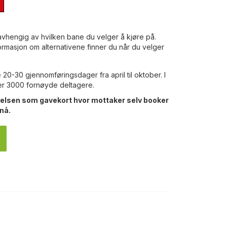
 avhengig av hvilken bane du velger å kjøre på.
ormasjon om alternativene finner du når du velger
0-30 gjennomføringsdager fra april til oktober. I
er 3000 fornøyde deltagere.
velsen som gavekort hvor mottaker selv booker
 nå.