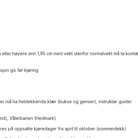
 eller høyere enn 1,95 cm med vekt utenfor normalvekt må ta konta
sjon gis før kjøring
ger må ha heldekkende klær (bukse og genser), instruktør guider
nd), Vålerbanen (Hedmark)
es på oppsatte kjøredager fra april til oktober (sommerdekk)