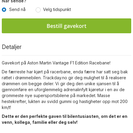
Når sende?
Send nå
Velg tidspunkt
Bestill gavekort
Detaljer
Gavekort på
Aston Martin Vantage F1 Edition Racebane!
De færreste har kjørt på racerbane, enda færre har satt seg bak
rattet i drømmebilen. Trackday.no gir deg mulighet til å realisere
drømmen om begge deler. Vi gir deg den unike sjansen til å
gjennomføre en uforglemmelig adrenalinfylt kjøretur i en av de
grommeste nye supersportsbilene på markedet. Masse
hestekrefter, lukten av svidd gummi og hastigheter opp mot 200
km/t!
Dette er den perfekte gaven til bilentusiasten, om det er en
venn, kollega, familie eller deg selv!