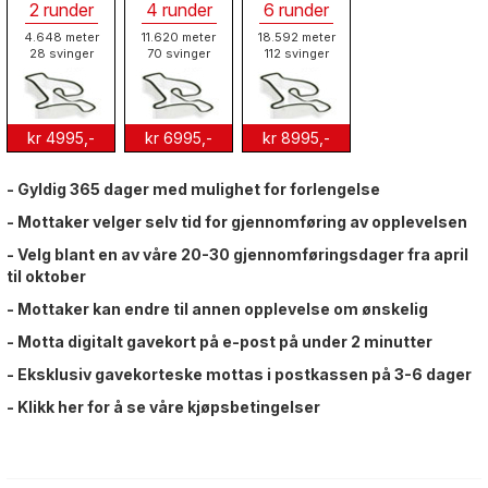
2 runder
4 runder
6 runder
4.648 meter
11.620 meter
18.592 meter
28 svinger
70 svinger
112 svinger
kr 4995,-
kr 6995,-
kr 8995,-
- Gyldig 365 dager med mulighet for forlengelse
- Mottaker velger selv tid for gjennomføring av opplevelsen
- Velg blant en av våre 20-30 gjennomføringsdager fra april
til oktober
- Mottaker kan endre til annen opplevelse om ønskelig
- Motta digitalt gavekort på e-post på under 2 minutter
- Eksklusiv gavekorteske mottas i postkassen på 3-6 dager
- Klikk
her
for å se våre kjøpsbetingelser