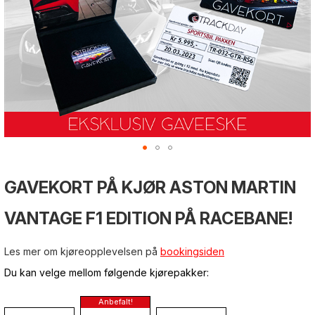
Gå
til
Gå
Gå
GAVEKORT PÅ KJØR ASTON MARTIN
slutten
til
til
av
begynnelsen
begynnelsen
bildegalleri
VANTAGE F1 EDITION PÅ RACEBANE!
av
av
bildegalleri
bildegalleri
Les mer om kjøreopplevelsen på
bookingsiden
Du kan velge mellom følgende kjørepakker: