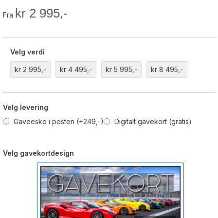
kr 2 995,-
Fra
Velg verdi
kr 2 995,-
kr 4 495,-
kr 5 995,-
kr 8 495,-
Velg levering
Gaveeske i posten (+249,-)
Digitalt gavekort (gratis)
Velg gavekortdesign