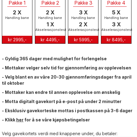
Pakke 1
Pakke 2
Pakke 3
Pakke 4
2 X
2 X
3 X
5 X
Handling bane
Handling bane
Handling bane
Handling bane
1 X
2 X
3 X
Akselerasjonstest
Akselerasjonstest
Akselerasjonstest
kr 2995,-
kr 4495,-
kr 5995,-
kr 8495,-
- Gyldig 365 dager med mulighet for forlengelse
- Mottaker velger selv tid for gjennomføring av opplevelsen
- Velg blant en av våre 20-30 gjennomføringsdager fra april
til oktober
- Mottaker kan endre til annen opplevelse om ønskelig
- Motta digitalt gavekort på e-post på under 2 minutter
- Eksklusiv gavekorteske mottas i postkassen på 3-6 dager
- Klikk
her
for å se våre kjøpsbetingelser
Velg gavekortets verdi med knappene under, du betaler: