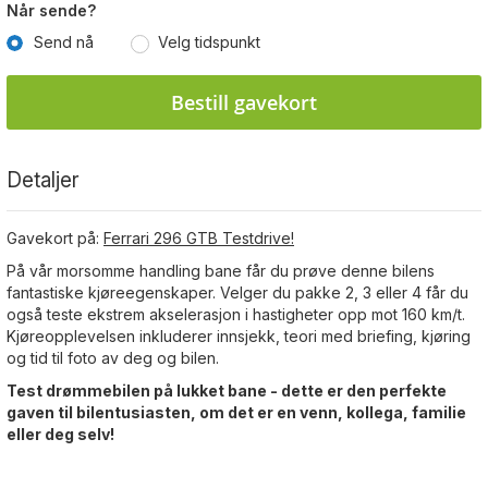
Når sende?
Send nå
Velg tidspunkt
Bestill gavekort
Detaljer
Gavekort på:
Ferrari 296 GTB Testdrive!
På vår morsomme handling bane får du prøve denne bilens
fantastiske kjøreegenskaper. Velger du pakke 2, 3 eller 4 får du
også teste ekstrem akselerasjon i hastigheter opp mot 160 km/t.
Kjøreopplevelsen inkluderer innsjekk, teori med briefing, kjøring
og tid til foto av deg og bilen.
Test drømmebilen på lukket bane - dette er den perfekte
gaven til bilentusiasten, om det er en venn, kollega, familie
eller deg selv!