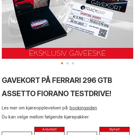
Gå
til
Gå
Gå
GAVEKORT PÅ FERRARI 296 GTB
slutten
til
til
av
begynnelsen
begynnelsen
bildegalleri
ASSETTO FIORANO TESTDRIVE!
av
av
bildegalleri
bildegalleri
Les mer om kjøreopplevelsen på:
bookingsiden
Du kan velge mellom følgende kjørepakker: