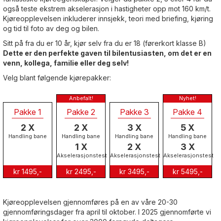
også teste ekstrem akselerasjon i hastigheter opp mot 160 km/t.
Kjøreopplevelsen inkluderer innsjekk, teori med briefing, kjøring
og tid til foto av deg og bilen.
Sitt på fra du er 10 år, kjør selv fra du er 18 (førerkort klasse B)
Dette er den perfekte gaven til bilentusiasten, om det er en
venn, kollega, familie eller deg selv!
Velg blant følgende kjørepakker:
Pakke 1
Pakke 2
Pakke 3
Pakke 4
2 X
2 X
3 X
5 X
Handling bane
Handling bane
Handling bane
Handling bane
1 X
2 X
3 X
Akselerasjonstest
Akselerasjonstest
Akselerasjonstest
kr 1495,-
kr 2495,-
kr 3495,-
kr 5495,-
Kjøreopplevelsen gjennomføres på en av våre 20-30
gjennomføringsdager fra april til oktober. I 2025 gjennomførte vi