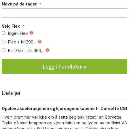
Navn på deltager
Velg Flex
Ingen Flex
Flex
+
kr 290,-
Full Flex
+
kr 990,-
Legg i handlekurv
Detaljer
Opplev akselerasjonen og kjøreegenskapene til Corvette C8!
Hvem drømmer vel ikke om å sette seg bak rattet i en Corvette.
Trykk på start knappen og kjenn følelsen og lyden av en illsint V8
motor våkne til liv. Sett bilen i gir og gi gass. Opplevelsen kan