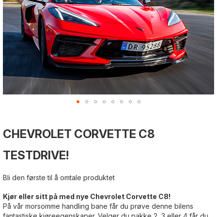
Gå
Gå
Gå
til
til
til
CHEVROLET CORVETTE C8
begynnelsen
slutten
begynnelsen
av
av
av
bildegalleri
bildegalleri
bildegalleri
TESTDRIVE!
Bli den første til å omtale produktet
Kjør eller sitt på med nye Chevrolet Corvette C8!
På vår morsomme handling bane får du prøve denne bilens
fantastiske kjøreegenskaper. Velger du pakke 2, 3 eller 4 får du