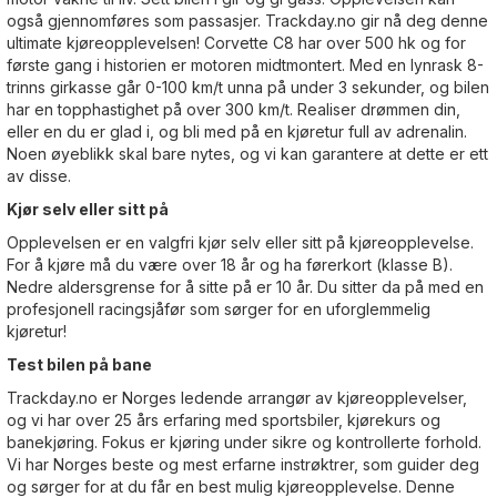
også gjennomføres som passasjer. Trackday.no gir nå deg denne
ultimate kjøreopplevelsen! Corvette C8 har over 500 hk og for
første gang i historien er motoren midtmontert. Med en lynrask 8-
trinns girkasse går 0-100 km/t unna på under 3 sekunder, og bilen
har en topphastighet på over 300 km/t. Realiser drømmen din,
eller en du er glad i, og bli med på en kjøretur full av adrenalin.
Noen øyeblikk skal bare nytes, og vi kan garantere at dette er ett
av disse.
Kjør selv eller sitt på
Opplevelsen er en valgfri kjør selv eller sitt på kjøreopplevelse.
For å kjøre må du være over 18 år og ha førerkort (klasse B).
Nedre aldersgrense for å sitte på er 10 år. Du sitter da på med en
profesjonell racingsjåfør som sørger for en uforglemmelig
kjøretur!
Test bilen på bane
Trackday.no er Norges ledende arrangør av kjøreopplevelser,
og vi har over 25 års erfaring med sportsbiler, kjørekurs og
banekjøring. Fokus er kjøring under sikre og kontrollerte forhold.
Vi har Norges beste og mest erfarne instrøktrer, som guider deg
og sørger for at du får en best mulig kjøreopplevelse. Denne