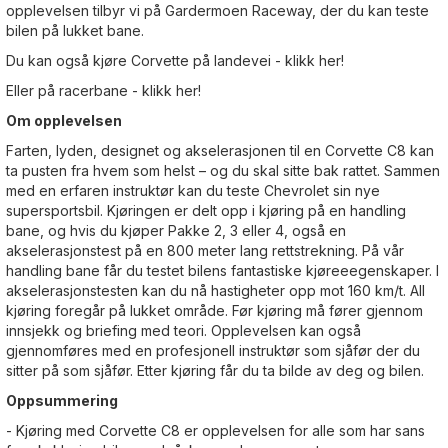
opplevelsen tilbyr vi på Gardermoen Raceway, der du kan teste
bilen på lukket bane.
Du kan også kjøre Corvette på landevei -
klikk her!
Eller på racerbane -
klikk her!
Om opplevelsen
Farten, lyden, designet og akselerasjonen til en Corvette C8 kan
ta pusten fra hvem som helst – og du skal sitte bak rattet. Sammen
med en erfaren instruktør kan du teste Chevrolet sin nye
supersportsbil. Kjøringen er delt opp i kjøring på en handling
bane, og hvis du kjøper Pakke 2, 3 eller 4, også en
akselerasjonstest på en 800 meter lang rettstrekning. På vår
handling bane får du testet bilens fantastiske kjøreeegenskaper. I
akselerasjonstesten kan du nå hastigheter opp mot 160 km/t. All
kjøring foregår på lukket område. Før kjøring må fører gjennom
innsjekk og briefing med teori. Opplevelsen kan også
gjennomføres med en profesjonell instruktør som sjåfør der du
sitter på som sjåfør. Etter kjøring får du ta bilde av deg og bilen.
Oppsummering
- Kjøring med Corvette C8 er opplevelsen for alle som har sans