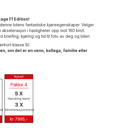
age F1 Edition!
denne bilens fantastiske kjøreegenskaper. Velger
m akselerasjon i hastigheter opp mot 160 km/t.
briefing, kjøring og tid til foto av deg og bilen.
ørerkort klasse B)
en, om det er en venn, kollega, familie eller
Pakke 4
5 X
Handling bane
3 X
st
Akselerasjonstest
kr 7995,-