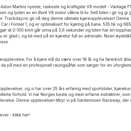
Aston Martins nyeste, raskeste og kraftigste V8 modell - Vantage F1
 og lyden av en illsint V8 motor våkne til liv. Sett bilen i gir og gi 
. Trackday.no gir nå deg denne ultimate kjøreopplevelsen! Denne
Car i Formel 1, og er optimalisert for kjøring på bane. 535 hk og 68
jør at 0-100 km/t går unna på 3,6 sekunder og bilen har en topphas
 er glad i, og bli med på en kjøretur full av adrenalin. Noen øyeblik
isse.
jøreopplevelse. For å kjøre må du være over 18 år og ha førerkort (kla
ter da på med en profesjonell racingsjåfør som sørger for en uforgle
plevelser, og vi har over 25 års erfaring med sportsbiler, kjøreku
ollerte forhold. Vi har Norges beste og mest erfarne instrøktrer, som
pplevelse. Denne opplevelsen tilbyr vi på Gardermoen Raceway, der
devei -
klikk her!