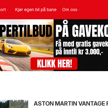
ort
Kjør egen bil på bane
Om oss
ASTON MARTIN VANTAGE F