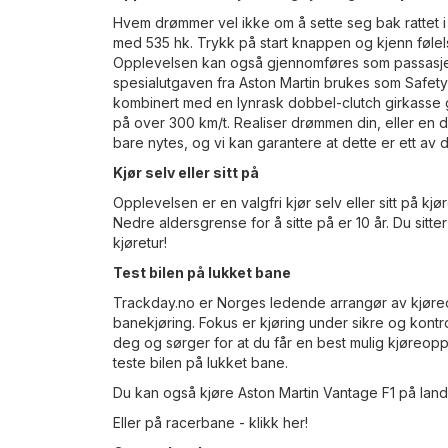
Hvem drømmer vel ikke om å sette seg bak rattet i 
med 535 hk. Trykk på start knappen og kjenn følelsen
Opplevelsen kan også gjennomføres som passasjer
spesialutgaven fra Aston Martin brukes som Safety 
kombinert med en lynrask dobbel-clutch girkasse g
på over 300 km/t. Realiser drømmen din, eller en du
bare nytes, og vi kan garantere at dette er ett av d
Kjør selv eller sitt på
Opplevelsen er en valgfri kjør selv eller sitt på k
Nedre aldersgrense for å sitte på er 10 år. Du sit
kjøretur!
Test bilen på lukket bane
Trackday.no er Norges ledende arrangør av kjøreop
banekjøring. Fokus er kjøring under sikre og kontr
deg og sørger for at du får en best mulig kjøreo
teste bilen på lukket bane.
Du kan også kjøre Aston Martin Vantage F1 på lan
Eller på racerbane -
klikk her!