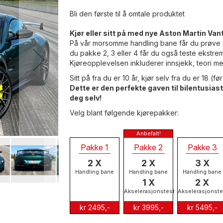
Bli den første til å omtale produktet
Kjør eller sitt på med nye Aston Martin Vant
På vår morsomme handling bane får du prøve 
du pakke 2, 3 eller 4 får du også teste ekstre
Kjøreopplevelsen inkluderer innsjekk, teori med 
Sitt på fra du er 10 år, kjør selv fra du er 18 (f
Dette er den perfekte gaven til bilentusiast
deg selv!
Velg blant følgende kjørepakker:
Pakke 1
Pakke 2
Pakke 3
2 X
2 X
3 X
Handling bane
Handling bane
Handling bane
1 X
2 X
Akselerasjonstest
Akselerasjonste
kr 2495,-
kr 3995,-
kr 5495,-