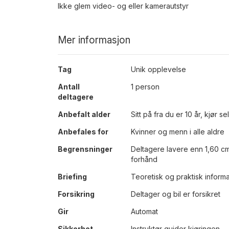
Ikke glem video- og eller kamerautstyr
Mer informasjon
Mer
Tag
Unik opplevelse
informasjon
Antall
1 person
deltagere
Anbefalt alder
Sitt på fra du er 10 år, kjør s
Anbefales for
Kvinner og menn i alle aldre
Begrensninger
Deltagere lavere enn 1,60 cm
forhånd
Briefing
Teoretisk og praktisk informa
Forsikring
Deltager og bil er forsikret
Gir
Automat
Sikkerhet
Instruktør guider kjøringen