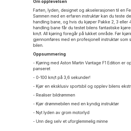
Om opplevelsen
Farten, lyden, designet og akselerasjonen til en Fer
Sammen med en erfaren instruktør kan du teste det 
handling bane, og hvis du kjøper Pakke 2, 3 eller 
handling bane får du testet bilens fantastiske kjø
km/t. All kjøring foregår på lukket område. Før kj
gjennomføres med en profesjonell instruktør som sjå
bilen.
Oppsummering
- Kjøring med Aston Martin Vantage F1 Edition er o
panseret
- 0-100 km/t på 3,6 sekunder!
- Kjør en eksklusiv sportsbil og opplev bilens ek
- Realiser bildrømmen
- Kjør drømmebilen med en kyndig instruktør
- Nyt lyden av grom motorlyd
- Unn deg selv et uforglemmelig minne