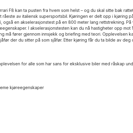
rari F8 kan ta pusten fra hvem som helst – og du skal sitte bak rattet
råeste av italiensk supersportsbil. Kjøringen er delt opp i kjøring p
4, også en akselerasjonstest på en 800 meter lang rettstrekning. På 
reeegenskaper. I akselerasjonstesten kan du nå hastigheter opp mot 
øring må fører gjennom innsjekk og briefing med teori. Opplevelsen 
før der du sitter på som sjåfør. Etter kjøring får du ta bilde av deg
pplevelsen for alle som har sans for eksklusive biler med råskap un
streme kjøreegenskaper