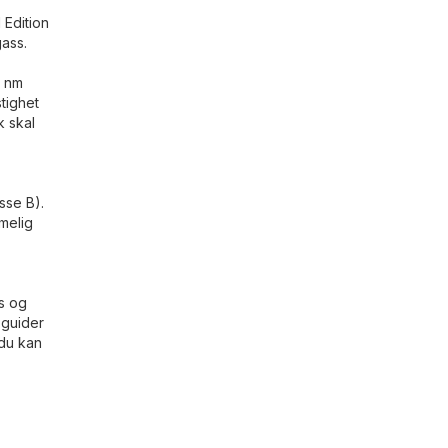
 Edition
gass.
5 nm
tighet
k skal
sse B).
mmelig
rs og
 guider
 du kan