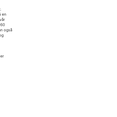
.
å en
vår
160
kan også
 og
der