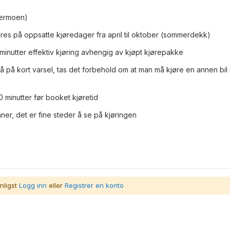
ermoen)
es på oppsatte kjøredager fra april til oktober (sommerdekk)
minutter effektiv kjøring avhengig av kjøpt kjørepakke
å på kort varsel, tas det forbehold om at man må kjøre en annen bil 
 minutter før booket kjøretid
ner, det er fine steder å se på kjøringen
nligst
Logg inn
eller
Registrer en konto