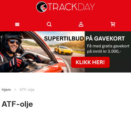
Hopp
til
innhold
Hjem
ATF-olje
ATF-olje