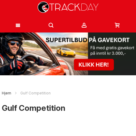
Hopp
til
innhold
Hjem
Gulf Competition
Gulf Competition