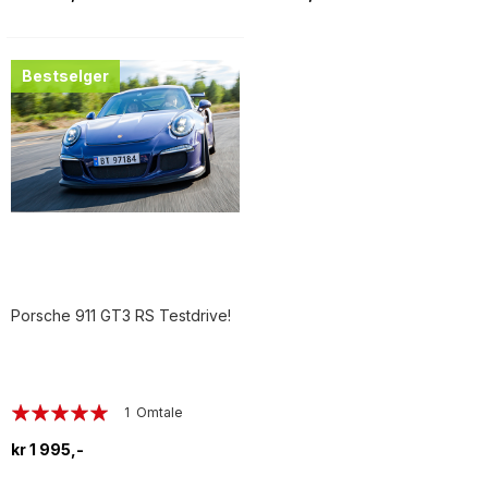
Bestselger
Porsche 911 GT3 RS Testdrive!
Rating:
1
Omtale
100%
kr 1 995,-