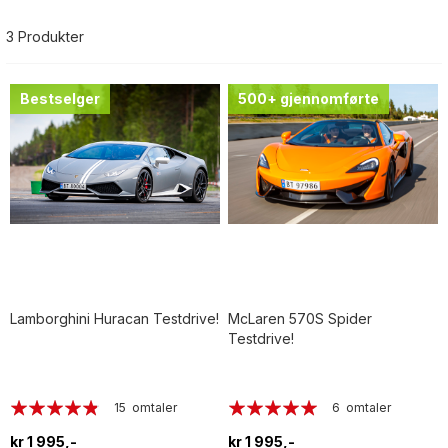
r
3
Produkter
Bestselger
500+ gjennomførte
Lamborghini Huracan Testdrive!
McLaren 570S Spider
Testdrive!
Rating:
Rating:
15
omtaler
6
omtaler
92%
97%
kr 1 995,-
kr 1 995,-