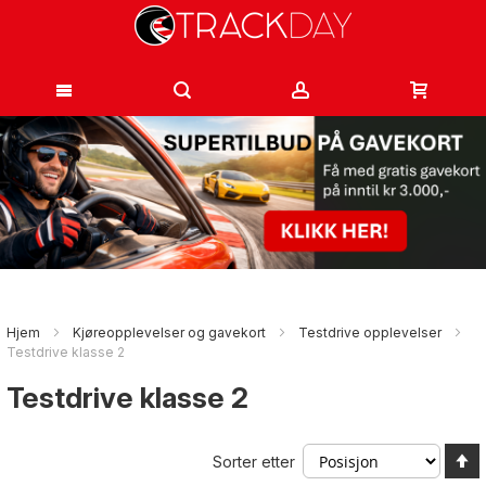
Hopp
til
innhold
Hjem
Kjøreopplevelser og gavekort
Testdrive opplevelser
Testdrive klasse 2
Testdrive klasse 2
A
Sorter etter
s